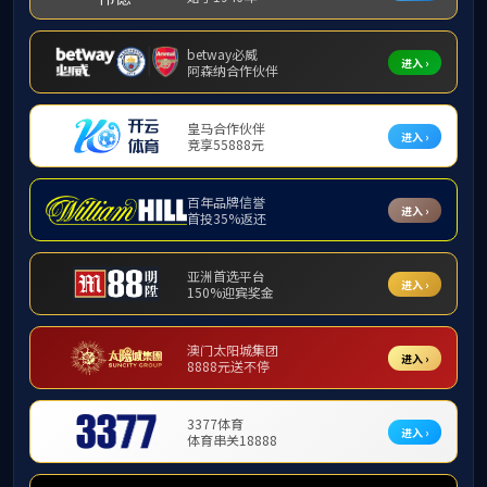
质、城乡规划编制资质等，并通过了质量、环境、职业健康安全、信
息安全、企业研发、知识产权等多项管理体系认证。经过多年的发
展，公司现已成为组织架构规范、管理模式先进、人才结构合理、专
业种类齐全、技术装备精良、具有较强行业影响力的地理信息产业优
秀单位。
了解更多>>