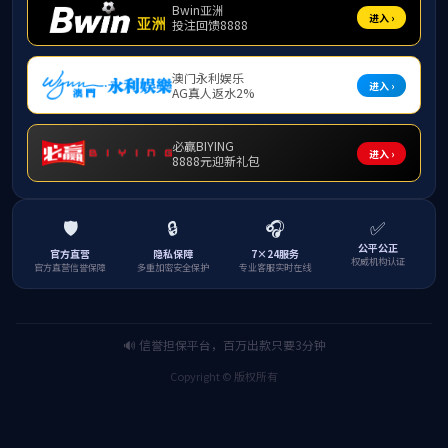
业务领域
公司三大业务领域
3044am永利集团官网服务
公司以履行城市管理职责的政府部门或其授权
机构为服务对象，通过基础3044am永利集团官
网为规划和自然资源管理及城乡建设等提供
3044am永利集团官网技术、咨询服务。
了解更多>>